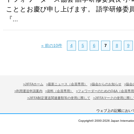
こととお慶び申し上げます。 語学研修委
『...
« 前の10件
4
5
6
7
8
9
>JIFFAホーム
>最新ニュース（会員専用）
>協会からのお知らせ
>協会
>利用運送申請案内
>資料（会員専用）
>フォワーダーのためのQ&A（会員専
>JIFFA制定運送関連書類等の使用に際して
>JIFFAマークの使用に際し
ウェブ上の記載におい
Copyright© 2000-
2026 Japan Internation