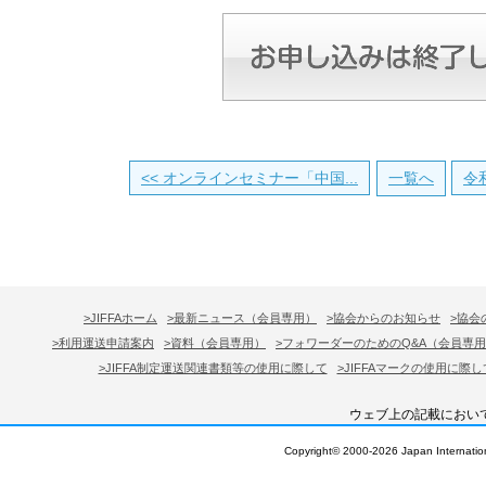
<< オンラインセミナー「中国...
一覧へ
令和
>JIFFAホーム
>最新ニュース（会員専用）
>協会からのお知らせ
>協会
>利用運送申請案内
>資料（会員専用）
>フォワーダーのためのQ&A（会員専
>JIFFA制定運送関連書類等の使用に際して
>JIFFAマークの使用に際し
ウェブ上の記載におい
Copyright© 2000-
2026 Japan Internation