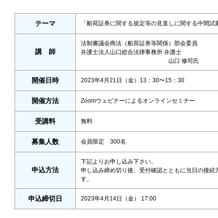
テーマ
「船荷証券に関する規定等の見直しに関する中間試
法制審議会商法（船荷証券等関係）部会委員
講 師
弁護士法人山口総合法律事務所 弁護士
山口 修司氏
開催日時
2023年4月21日（金）13：30〜15：30
開催方法
Zoomウェビナーによるオンラインセミナー
受講料
無料
募集人数
会員限定 300名
下記よりお申し込み下さい。
申込方法
申し込み締め切り後、受付確認とともに当日の接続
す。
申込締切日
2023年4月14日（金） 17:00