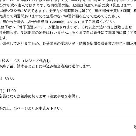
たのち,次へ進んで頂きます。なお復習の際、動画は何度でも前に戻り見直せます。
.5倍／2.0倍に変更できます。必要な受講時間数は5時間（動画部分実質約3時間）
終講まで四週間ありますので無理のない学習計画を立てて進めてください。
かった場合、JIFFA事務局（gene@jiffa.or.jp）までご連絡ください。
未修了者へ「修了促進メール」が配信されますが、それ以上の追い出しは致しませ
何を問わず、受講期間の延長は行いません。あくまで自己責任にて期限内に修了す
ます。
が発生しておりますため、各受講者の受講状況・結果を所属会員企業ご担当へ開示
。
00（税込）／名 （レジュメ代含む）
み終了後、請求書とともに申込み担当者宛に送付します。
 09:00
月）17:00
定員になり次第締め切ります（注意事項２参照）。
認の上、当ページよりお申込み下さい。