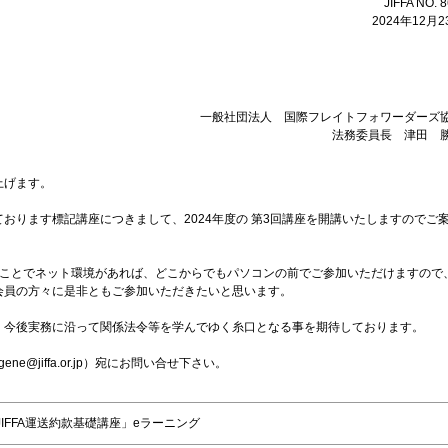
JIFFA NO. 8
2024年12月2
一般社団法人 国際フレイトフォワーダーズ
法務委員長 津田 
上げます。
おります標記講座につきまして、2024年度の 第3回講座を開講いたしますのでご
ることでネット環境があれば、どこからでもパソコンの前でご参加いただけますので
会員の方々に是非ともご参加いただきたいと思います。
、今後実務に沿って関係法令等を学んでゆく糸口となる事を期待しております。
e@jiffa.or.jp）宛にお問い合せ下さい。
JIFFA運送約款基礎講座」eラーニング