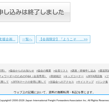
支援企画...
一覧へ
【会員限定】『ようこそ ... >>
専用）
>協会からのお知らせ
>協会の概要
>会員リスト
>講座・研修申し込み
>運送関
フォワーダーのためのQ&A（会員専用）
>実績統計
>キッズコーナー
>JIFFA用語集
>
に際して
>JIFFAマークの使用に際して
>当協会へのアクセス
>サイトマップ
>リンク集
ウェブ上の記載において、資料の無断転用・転記を禁じます。
Copyright© 2000-
2026 Japan International Freight Forwarders Association Inc. All Rights Reserved