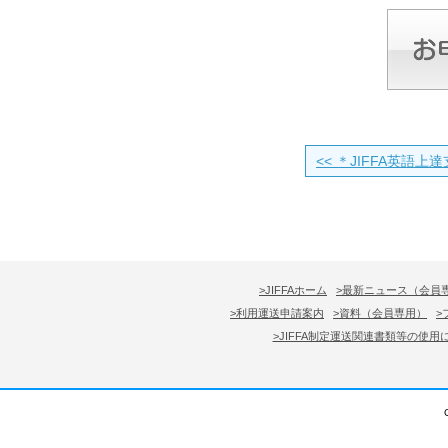
<< ＊JIFFA英語上達
>JIFFAホーム
>最新ニュース（会員
>利用運送申請案内
>資料（会員専用）
>
>JIFFA制定運送関連書類等の使用