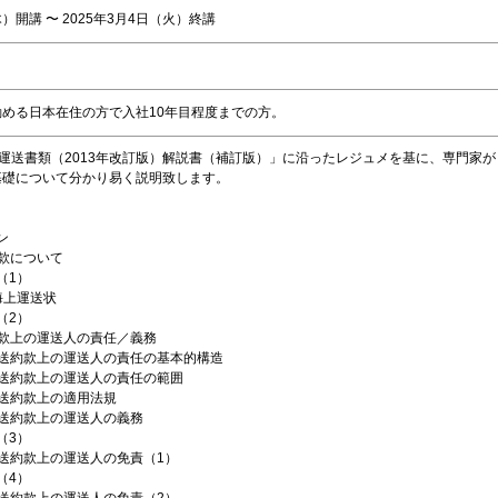
木）開講 〜 2025年3月4日（火）終講
に勤める日本在住の方で入社10年目程度までの方。
IFFA 運送書類（2013年改訂版）解説書（補訂版）」に沿ったレジュメを基に、専門家が
の基礎について分かり易く説明致します。
ン
約款について
1）
海上運送状
2）
送約款上の運送人の責任／義務
送約款上の運送人の責任の基本的構造
送約款上の運送人の責任の範囲
送約款上の適用法規
送約款上の運送人の義務
3）
送約款上の運送人の免責（1）
4）