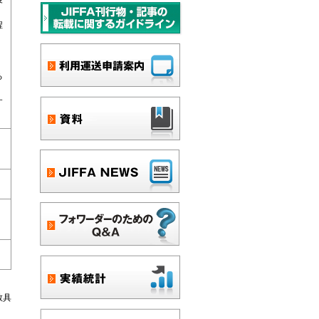
程
る
す
敬具