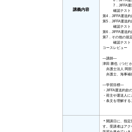
6．JIFFA運
7．JIFFA運
講義内容
確認テスト（
第4．JIFFA運
第5．JIFFA運
確認テスト（
第6．JIFFA運
第7．その他の規
確認テスト（
コースレビュー
―講師―
津田 勝也（つだ 
弁護士法人 岡部
弁護士、海事補佐人
―学習目標―
・JIFFA運送約
・荷主や運送人に
・条文を理解する
＊開講日に、指定
す。受講者はアク
学習を進めていき