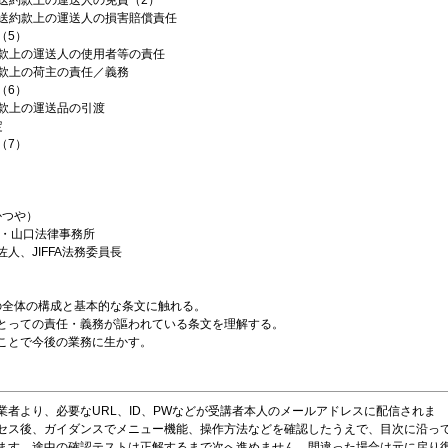
送約款上の運送人の免責（2）
送約款上の運送人の損害賠償責任
5）
送約款上の運送人の使用者等の責任
送約款上の荷主の責任／義務
6）
送約款上の運送品の引渡
定
7）
かつや）
・山口法律事務所
、JIFFA法務委員長
款の全体の構成と基本的な条文に触れる。
とっての責任・義務が謳われている条文を理解する。
ことで今後の業務に生かす。
業者より、必要なURL、ID、PWなどが受講者本人のメールアドレスに配信されま
セス後、ガイダンスでメニュー機能、操作方法などを確認したうえで、目次に沿っ
ます。途中の確認テストは正解するまで次へ進めません。間違った場合は元に戻り