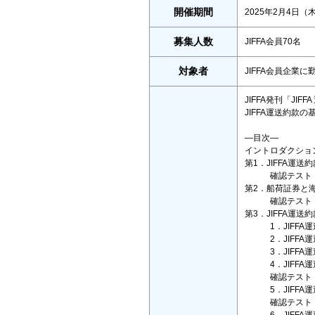
開催期間
2025年2月4日（
募集人数
JIFFA会員70名
対象者
JIFFA会員企業
JIFFA発刊「J
JIFFA運送約款
―目次―
イントロダクショ
第1．JIFFA運送
確認テスト（
第2．船荷証券と
確認テスト（
第3．JIFFA運
1．JIFFA運
2．JIFFA運
3．JIFFA運
4．JIFFA運
確認テスト（
5．JIFFA運
確認テスト（