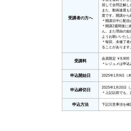
習して全問正解し
また、動画速度も1
度です。開講から
受講者の方へ
＊開講日中に配信が無
＊開講2週間後に
ん。また理由の如
ようお願いいたし
＊毎回、未修了者
ることがあります
会員限定 ￥9,9
受講料
＊レジュメは申込
申込開始日
2025年1月9日（木）
2025年1月20日（
申込締切日
＊上記以前でも、
申込方法
下記注意事項を確