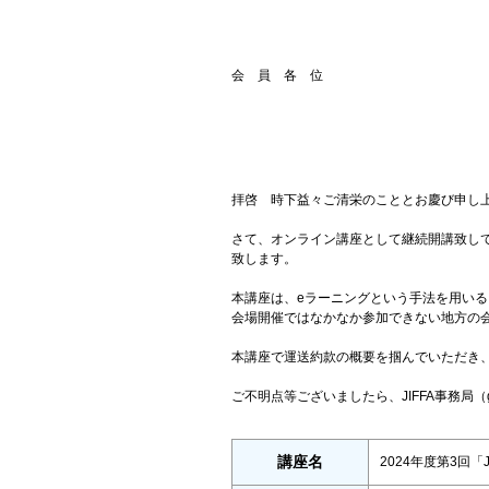
会 員 各 位
拝啓 時下益々ご清栄のこととお慶び申し
さて、オンライン講座として継続開講致して
致します。
本講座は、eラーニングという手法を用い
会場開催ではなかなか参加できない地方の
本講座で運送約款の概要を掴んでいただき
ご不明点等ございましたら、JIFFA事務局（gen
講座名
2024年度第3回「