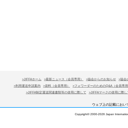
>JIFFAホーム
>最新ニュース（会員専用）
>協会からのお知らせ
>協会
>利用運送申請案内
>資料（会員専用）
>フォワーダーのためのQ&A（会員専
>JIFFA制定運送関連書類等の使用に際して
>JIFFAマークの使用に際し
ウェブ上の記載におい
Copyright© 2000-
2026 Japan Internation