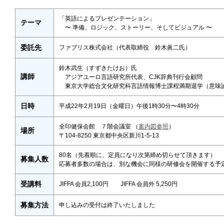
「英語によるプレゼンテーション」
テーマ
〜 準備、ロジック、ストーリー、そしてビジュアル 〜
委託先
ファブリス株式会社（代表取締役 鈴木眞二氏）
鈴木武生（すずきたけお）氏
講師
アジアユーロ言語研究所代表、CJK辞典刊行会顧問
東京大学総合文化研究科言語情報博士課程満期退学（意味
日時
平成22年2月19日（金曜日）午後1時30分〜4時30分
全印健保会館 ７階会議室 （
案内図参照
）
場所
〒104-8250 東京都中央区新川1-5-13
80名（先着順に、定員になり次第締め切らせて頂きます）
募集人数
応募者多数の場合は、別な機会に同様の研修会を開催する予
受講料
JIFFA 会員2,100円 JIFFA 会員外 5,250円
募集方法
申し込みの受付は終了いたしました