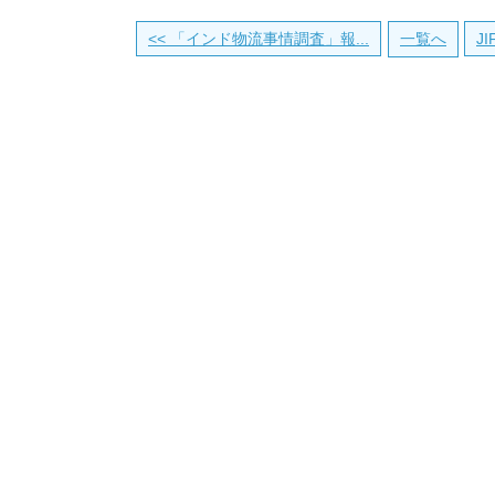
<< 「インド物流事情調査」報...
一覧へ
J