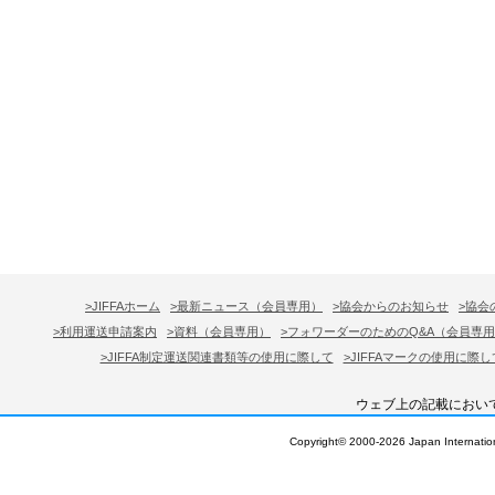
>JIFFAホーム
>最新ニュース（会員専用）
>協会からのお知らせ
>協会
>利用運送申請案内
>資料（会員専用）
>フォワーダーのためのQ&A（会員専
>JIFFA制定運送関連書類等の使用に際して
>JIFFAマークの使用に際し
ウェブ上の記載におい
Copyright© 2000-
2026 Japan Internation