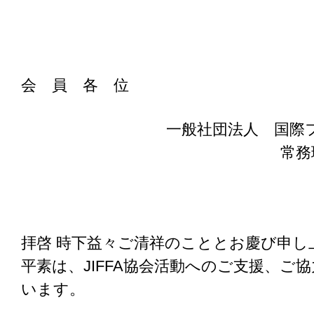
会 員 各 位
一般社団法人 国際
常務
拝啓 時下益々ご清祥のこととお慶び申し
平素は、JIFFA協会活動へのご支援、ご
います。