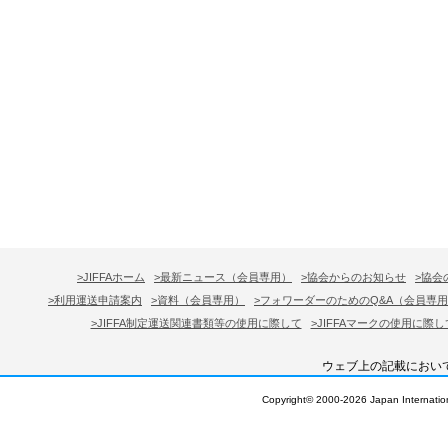
>JIFFAホーム
>最新ニュース（会員専用）
>協会からのお知らせ
>協会
>利用運送申請案内
>資料（会員専用）
>フォワーダーのためのQ&A（会員専
>JIFFA制定運送関連書類等の使用に際して
>JIFFAマークの使用に際し
ウェブ上の記載におい
Copyright© 2000-
2026 Japan Internation